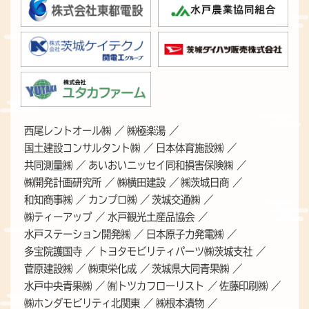
西尾レントオール㈱
㈱極楽湯
国土建設コンサルタント㈱
日本体育施設㈱
共同測量㈱
あいおいニッセイ同和損害保険㈱
㈱開発計画研究所
㈱横田建設
㈱茨城日商
和知商事㈱
カンプロ㈱
茨城交通㈱
㈱ティーアップ
水戸観光土産品協会
水戸ステーション開発㈱
日本原子力発電㈱
多宝院護国寺
トヨタモビリティパーツ㈱茨城支社
菅原建設㈱
㈱東栄化成
茨城県大同青果㈱
水戸中央青果㈱
㈲トツカフローリスト
佐藤印刷㈱
㈱ホンダモビリティ北関東
㈱根本漬物