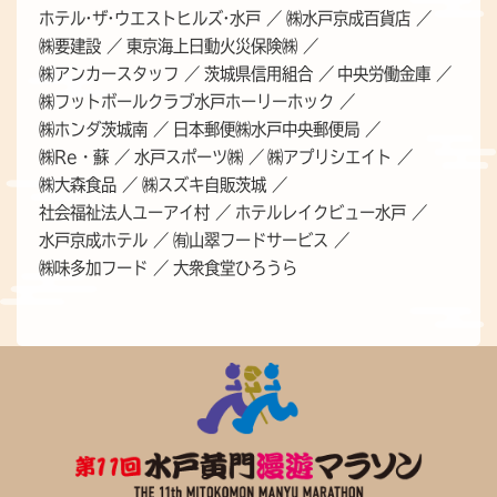
ホテル·ザ·ウエストヒルズ·水戸
㈱水戸京成百貨店
㈱要建設
東京海上日動火災保険㈱
㈱アンカースタッフ
茨城県信用組合
中央労働金庫
㈱フットボールクラブ水戸ホーリーホック
㈱ホンダ茨城南
日本郵便㈱水戸中央郵便局
㈱Re・蘇
水戸スポーツ㈱
㈱アプリシエイト
㈱大森食品
㈱スズキ自販茨城
社会福祉法人ユーアイ村
ホテルレイクビュー水戸
水戸京成ホテル
㈲山翠フードサービス
㈱味多加フード
大衆食堂ひろうら